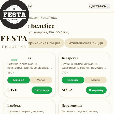
Феста, Белебей
Доставка ...
Главная
Белебей
Пиццерия Festa
Пицца
Пицца в Белебее
Пиццерия Festa, ул. Амирова, 10А · 55 блюд
FESTA
Все
Американская пицца
Итальянская пицца
ПИЦЦЕРИЯ
Американская
Баварская
Ветчина, опята марин.,
Ветчина, цыпленок марин.,
помидоры, сыр, соус Маонский,
шампиньоны марин., помидоры,
660 гр.
сыр, соус Маонский, зелень, 710
660 г
710 г
гр.
Большая
Малая
Большая
Малая
535 ₽
585 ₽
В корзину
В корзину
Барбекю
Деревенская
Цыпленок марин., ветчина,
Ветчина, грудинка свиная,