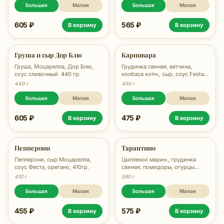
Большая
Малая
Большая
Малая
605 ₽
565 ₽
В корзину
В корзину
Груша и сыр Дор Блю
Карнивара
Груша, Моцарелла, Дор Блю,
Грудинка свиная, ветчина,
соус сливочный. 440 гр.
колбаса копч., сыр, соус Festa,
орегано, 470 гр.
440 г
450 г
Большая
Малая
Большая
Малая
605 ₽
475 ₽
В корзину
В корзину
Пепперони
Тарантино
Пепперони, сыр Моцарелла,
Цыпленок марин., грудинка
соус Феста, орегано, 410гр.
свиная, помидоры, огурцы
марин., брокколи, лук, сыр,
410 г
590 г
соус Festa, орегано, 570 гр.
Большая
Малая
Большая
Малая
455 ₽
575 ₽
В корзину
В корзину