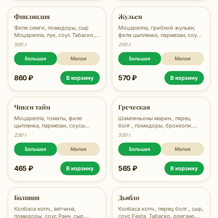
Финляндия
Жульен
Филе семги, помидоры, сыр
Моцарелла, грибной жульен,
Моцарелла, лук, соус Табаско,
филе цыпленка, пармезан, соус
соус Ранч, орегано, 500 гр.
Феста, 450г
500 г
200 г
Большая
Малая
Большая
Малая
860 ₽
570 ₽
В корзину
В корзину
Чикен тайм
Греческая
Моцарелла, томаты, филе
Шампиньоны марин., перец
цыпленка, пармезан, соусы
болг., помидоры, брокколи,
Феста, Вителло-тоннато, 480г
оливки, маслины, соус Festa,
230 г
530 г
сыр, орегано, 530 гр.
Большая
Малая
Большая
Малая
465 ₽
565 ₽
В корзину
В корзину
Боливия
Дьябло
Колбаса копч., ветчина,
Колбаса копч., перец болг., сыр,
помидоры, соус Ранч, сыр,
соус Festa, Табаско, орегано,