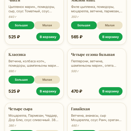
Цыпленок марин., помидоры,
Филе цыпленка, помидоры,
сыр, соус Томатный, соус
моцарелла, ветчина, пармезан,
Маонский, зелень, 670 гр.
соус тар-тар, 780г
640 г
350 г
Большая
Малая
Большая
Малая
525 ₽
565 ₽
В корзину
В корзину
Классика
Четыре сезона большая
Ветчина, колбаса копч.,
Пепперони, ветчина,
помидоры, шампиньоны марин.,
шампиньоны марин., опята
сыр, соус Маонский, 690 гр.
марин., помидоры, сыр, соус
690 г
500 г
Festa, орегано, 500 гр.
Большая
Малая
525 ₽
470 ₽
В корзину
В корзину
Четыре сыра
Гавайская
Моцарелла, Пармезан, Чеддер,
Ветчина, ананасы, сыр
Дор Блю, соус сливочный. 380
Моцарелла, соус Ранч, орегано,
гр.
460 гр.
380 г
460 г