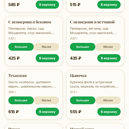
585 ₽
515 ₽
В корзину
В корзину
С пепперони и беконом
С пепперони и ветчиной
Пепперони, бекон, сыр
Пепперони, ветчина, сыр
Моцарелла, соус маонский,
Моцарелла, соус маонский,
орегано, 530 гр.
орегано, 530 гр.
530 г
530 г
Большая
Малая
Большая
Малая
425 ₽
435 ₽
В корзину
В корзину
Техасская
Цыпочка
Охотн. колбаски, цыпленок
Куриное филе в устричном
марин., шампиньоны марин.,
соусе, морковь по-корейски,
сыр, соус Кисло-сладкий, соус
перец болгарский, сыр
660 г
675 г
Маонский, зелень, 660 гр.
Моцарелла, кунжут, соус Ранч,
соус Унаги, зелень, 675 гр.
Большая
Малая
Большая
Малая
615 ₽
555 ₽
В корзину
В корзину
Чикен
Мясной микс