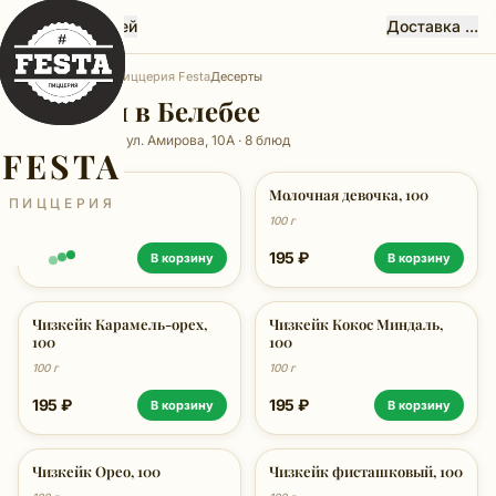
Феста, Белебей
Доставка ...
Главная
Белебей
Пиццерия Festa
Десерты
Десерты в Белебее
Пиццерия Festa, ул. Амирова, 10А · 8 блюд
FESTA
Медовик, 100
Молочная девочка, 100
ПИЦЦЕРИЯ
100 г
100 г
195 ₽
195 ₽
В корзину
В корзину
Чизкейк Карамель-орех,
Чизкейк Кокос Миндаль,
100
100
100 г
100 г
195 ₽
195 ₽
В корзину
В корзину
Чизкейк Орео, 100
Чизкейк фисташковый, 100