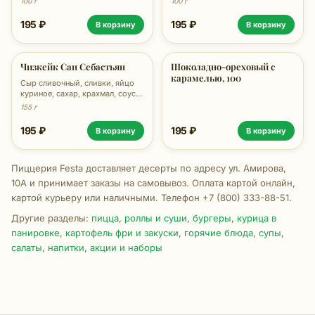
100 г
100 г
195 ₽
195 ₽
В корзину
В корзину
Чизкейк Сан Себастьян
Шоколадно-ореховый с
карамелью, 100
Сыр сливочный, сливки, яйцо
куриное, сахар, крахмал, соус
Нутелла, 100г
155 г
195 ₽
195 ₽
В корзину
В корзину
Пиццерия Festa доставляет десерты по адресу ул. Амирова,
10А и принимает заказы на самовывоз. Оплата картой онлайн,
картой курьеру или наличными. Телефон +7 (800) 333-88-51.
Другие разделы:
пицца
,
роллы и суши
,
бургеры
,
курица в
панировке
,
картофель фри и закуски
,
горячие блюда
,
супы
,
салаты
,
напитки
,
акции и наборы