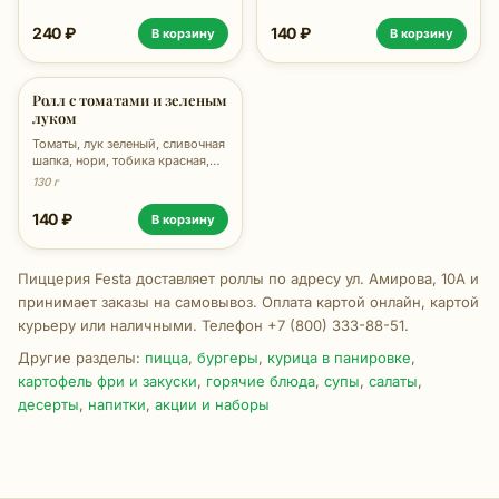
240 ₽
140 ₽
В корзину
В корзину
Ролл с томатами и зеленым
луком
Томаты, лук зеленый, сливочная
шапка, нори, тобика красная,
рис, 130г
130 г
140 ₽
В корзину
Пиццерия Festa доставляет роллы по адресу ул. Амирова, 10А и
принимает заказы на самовывоз. Оплата картой онлайн, картой
курьеру или наличными. Телефон +7 (800) 333-88-51.
Другие разделы:
пицца
,
бургеры
,
курица в панировке
,
картофель фри и закуски
,
горячие блюда
,
супы
,
салаты
,
десерты
,
напитки
,
акции и наборы