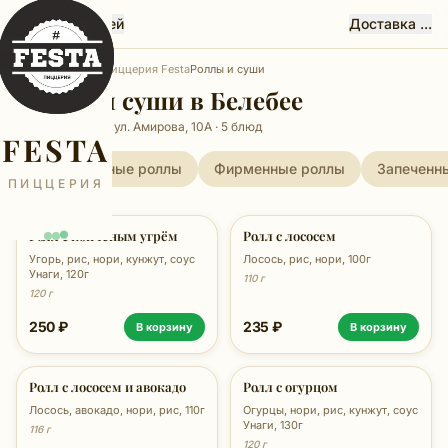
Феста, Белебей
Доставка ...
Главная
Белебей
Пиццерия Festa
Роллы и суши
Роллы и суши в Белебее
Пиццерия Festa, ул. Амирова, 10А · 5 блюд
FESTA
Традиционные роллы
Фирменные роллы
Запеченн
ПИЦЦЕРИЯ
Ролл с копчёным угрём
Ролл с лососем
Угорь, рис, нори, кунжут, соус
Лосось, рис, нори, 100г
Унаги, 120г
110 г
120 г
250 ₽
235 ₽
В корзину
В корзину
Ролл с лососем и авокадо
Ролл с огурцом
Лосось, авокадо, нори, рис, 110г
Огурцы, нори, рис, кунжут, соус
Унаги, 130г
116 г
120 г