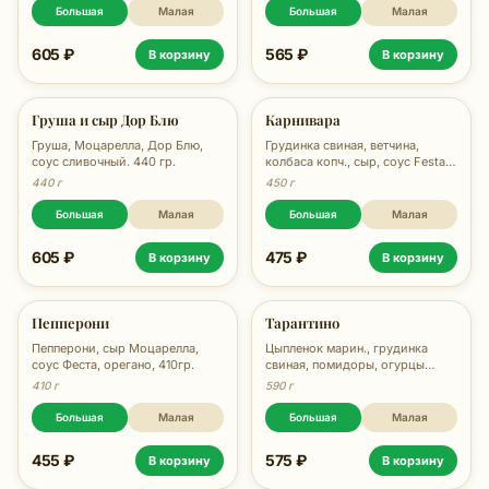
Большая
Малая
Большая
Малая
605 ₽
565 ₽
В корзину
В корзину
Груша и сыр Дор Блю
Карнивара
Груша, Моцарелла, Дор Блю,
Грудинка свиная, ветчина,
соус сливочный. 440 гр.
колбаса копч., сыр, соус Festa,
орегано, 470 гр.
440 г
450 г
Большая
Малая
Большая
Малая
605 ₽
475 ₽
В корзину
В корзину
Пепперони
Тарантино
Пепперони, сыр Моцарелла,
Цыпленок марин., грудинка
соус Феста, орегано, 410гр.
свиная, помидоры, огурцы
марин., брокколи, лук, сыр,
410 г
590 г
соус Festa, орегано, 570 гр.
Большая
Малая
Большая
Малая
455 ₽
575 ₽
В корзину
В корзину