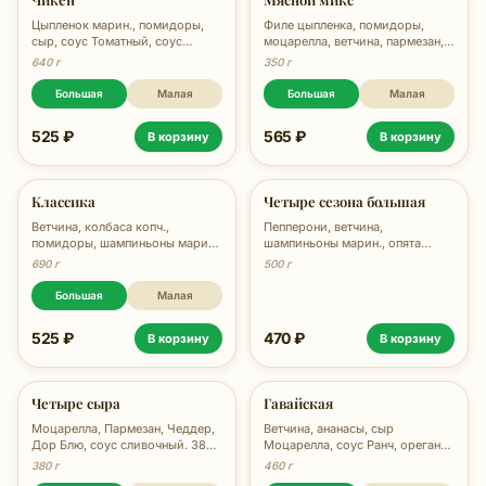
Цыпленок марин., помидоры,
Филе цыпленка, помидоры,
сыр, соус Томатный, соус
моцарелла, ветчина, пармезан,
Маонский, зелень, 670 гр.
соус тар-тар, 780г
640 г
350 г
Большая
Малая
Большая
Малая
525 ₽
565 ₽
В корзину
В корзину
Классика
Четыре сезона большая
Ветчина, колбаса копч.,
Пепперони, ветчина,
помидоры, шампиньоны марин.,
шампиньоны марин., опята
сыр, соус Маонский, 690 гр.
марин., помидоры, сыр, соус
690 г
500 г
Festa, орегано, 500 гр.
Большая
Малая
525 ₽
470 ₽
В корзину
В корзину
Четыре сыра
Гавайская
Моцарелла, Пармезан, Чеддер,
Ветчина, ананасы, сыр
Дор Блю, соус сливочный. 380
Моцарелла, соус Ранч, орегано,
гр.
460 гр.
380 г
460 г