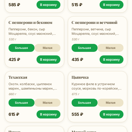
585 ₽
515 ₽
В корзину
В корзину
С пепперони и беконом
С пепперони и ветчиной
Пепперони, бекон, сыр
Пепперони, ветчина, сыр
Моцарелла, соус маонский,
Моцарелла, соус маонский,
орегано, 530 гр.
орегано, 530 гр.
530 г
530 г
Большая
Малая
Большая
Малая
425 ₽
435 ₽
В корзину
В корзину
Техасская
Цыпочка
Охотн. колбаски, цыпленок
Куриное филе в устричном
марин., шампиньоны марин.,
соусе, морковь по-корейски,
сыр, соус Кисло-сладкий, соус
перец болгарский, сыр
660 г
675 г
Маонский, зелень, 660 гр.
Моцарелла, кунжут, соус Ранч,
соус Унаги, зелень, 675 гр.
Большая
Малая
Большая
Малая
615 ₽
555 ₽
В корзину
В корзину
Чикен
Мясной микс