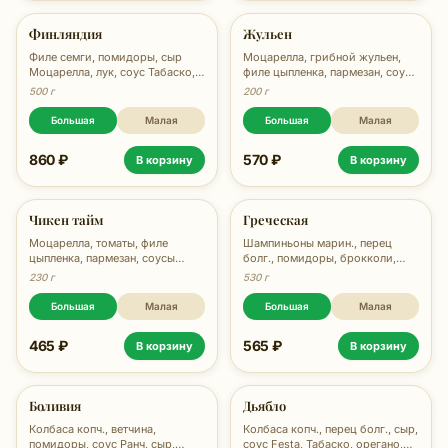
Финляндия
Жульен
Филе семги, помидоры, сыр
Моцарелла, грибной жульен,
Моцарелла, лук, соус Табаско,
филе цыпленка, пармезан, соус
соус Ранч, орегано, 500 гр.
Феста, 450г
500 г
200 г
Большая
Малая
Большая
Малая
860 ₽
570 ₽
В корзину
В корзину
Чикен тайм
Греческая
Моцарелла, томаты, филе
Шампиньоны марин., перец
цыпленка, пармезан, соусы
болг., помидоры, брокколи,
Феста, Вителло-тоннато, 480г
оливки, маслины, соус Festa,
230 г
530 г
сыр, орегано, 530 гр.
Большая
Малая
Большая
Малая
465 ₽
565 ₽
В корзину
В корзину
Боливия
Дьябло
Колбаса копч., ветчина,
Колбаса копч., перец болг., сыр,
помидоры, соус Ранч, сыр,
соус Festa, Табаско, орегано,