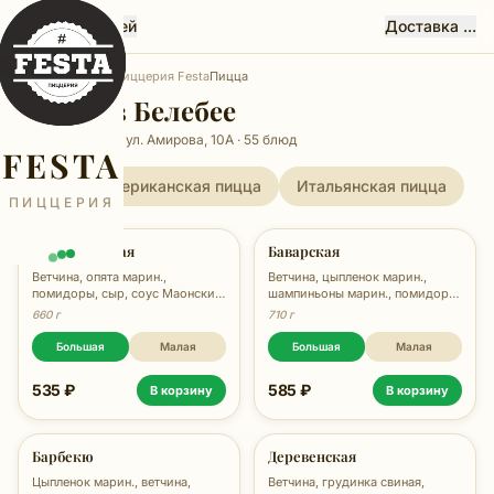
Феста, Белебей
Доставка ...
Главная
Белебей
Пиццерия Festa
Пицца
Пицца в Белебее
Пиццерия Festa, ул. Амирова, 10А · 55 блюд
FESTA
Все
Американская пицца
Итальянская пицца
ПИЦЦЕРИЯ
Американская
Баварская
Ветчина, опята марин.,
Ветчина, цыпленок марин.,
помидоры, сыр, соус Маонский,
шампиньоны марин., помидоры,
660 гр.
сыр, соус Маонский, зелень, 710
660 г
710 г
гр.
Большая
Малая
Большая
Малая
535 ₽
585 ₽
В корзину
В корзину
Барбекю
Деревенская
Цыпленок марин., ветчина,
Ветчина, грудинка свиная,