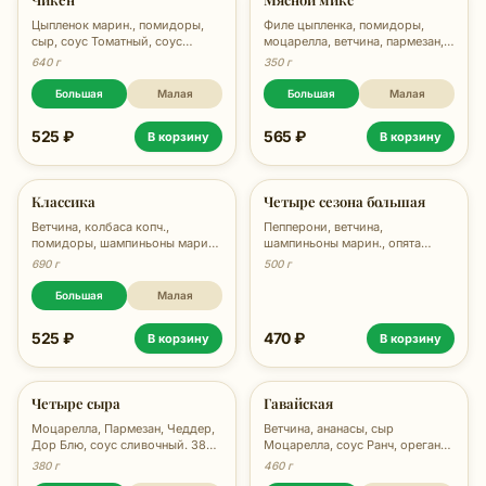
Цыпленок марин., помидоры,
Филе цыпленка, помидоры,
сыр, соус Томатный, соус
моцарелла, ветчина, пармезан,
Маонский, зелень, 670 гр.
соус тар-тар, 780г
640 г
350 г
Большая
Малая
Большая
Малая
525 ₽
565 ₽
В корзину
В корзину
Классика
Четыре сезона большая
Ветчина, колбаса копч.,
Пепперони, ветчина,
помидоры, шампиньоны марин.,
шампиньоны марин., опята
сыр, соус Маонский, 690 гр.
марин., помидоры, сыр, соус
690 г
500 г
Festa, орегано, 500 гр.
Большая
Малая
525 ₽
470 ₽
В корзину
В корзину
Четыре сыра
Гавайская
Моцарелла, Пармезан, Чеддер,
Ветчина, ананасы, сыр
Дор Блю, соус сливочный. 380
Моцарелла, соус Ранч, орегано,
гр.
460 гр.
380 г
460 г