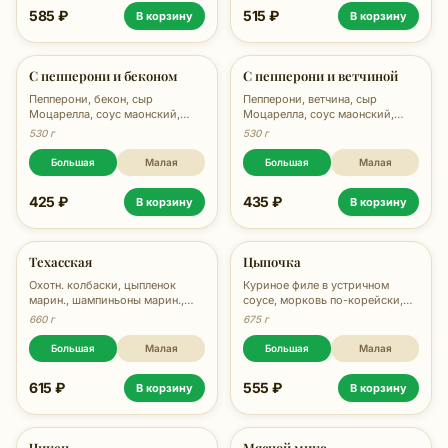
585 ₽
515 ₽
В корзину
В корзину
С пепперони и беконом
С пепперони и ветчиной
Пепперони, бекон, сыр
Пепперони, ветчина, сыр
Моцарелла, соус маонский,
Моцарелла, соус маонский,
орегано, 530 гр.
орегано, 530 гр.
530 г
530 г
Большая
Малая
Большая
Малая
425 ₽
435 ₽
В корзину
В корзину
Техасская
Цыпочка
Охотн. колбаски, цыпленок
Куриное филе в устричном
марин., шампиньоны марин.,
соусе, морковь по-корейски,
сыр, соус Кисло-сладкий, соус
перец болгарский, сыр
660 г
675 г
Маонский, зелень, 660 гр.
Моцарелла, кунжут, соус Ранч,
соус Унаги, зелень, 675 гр.
Большая
Малая
Большая
Малая
615 ₽
555 ₽
В корзину
В корзину
Чикен
Мясной микс