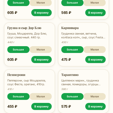
Большая
Малая
Большая
Малая
605 ₽
565 ₽
В корзину
В корзину
Груша и сыр Дор Блю
Карнивара
Груша, Моцарелла, Дор Блю,
Грудинка свиная, ветчина,
соус сливочный. 440 гр.
колбаса копч., сыр, соус Festa,
орегано, 470 гр.
440 г
450 г
Большая
Малая
Большая
Малая
605 ₽
475 ₽
В корзину
В корзину
Пепперони
Тарантино
Пепперони, сыр Моцарелла,
Цыпленок марин., грудинка
соус Феста, орегано, 410гр.
свиная, помидоры, огурцы
марин., брокколи, лук, сыр,
410 г
590 г
соус Festa, орегано, 570 гр.
Большая
Малая
Большая
Малая
455 ₽
575 ₽
В корзину
В корзину