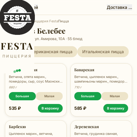
Феста, Белебей
Доставка ...
Главная
Белебей
Пиццерия Festa
Пицца
Пицца в Белебее
Пиццерия Festa, ул. Амирова, 10А · 55 блюд
FESTA
Все
Американская пицца
Итальянская пицца
ПИЦЦЕРИЯ
Американская
Баварская
Ветчина, опята марин.,
Ветчина, цыпленок марин.,
помидоры, сыр, соус Маонский,
шампиньоны марин., помидоры,
660 гр.
сыр, соус Маонский, зелень, 710
660 г
710 г
гр.
Большая
Малая
Большая
Малая
535 ₽
585 ₽
В корзину
В корзину
Барбекю
Деревенская
Цыпленок марин., ветчина,
Ветчина, грудинка свиная,