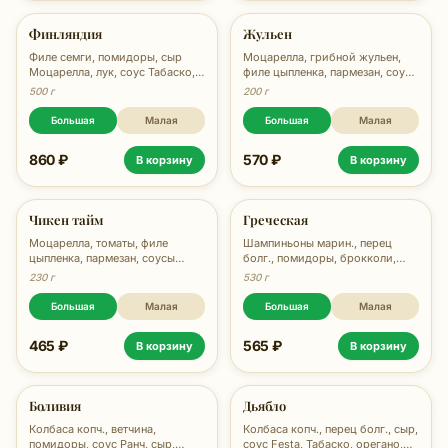
Финляндия
Жульен
Филе семги, помидоры, сыр
Моцарелла, грибной жульен,
Моцарелла, лук, соус Табаско,
филе цыпленка, пармезан, соус
соус Ранч, орегано, 500 гр.
Феста, 450г
500 г
200 г
Большая
Малая
Большая
Малая
860 ₽
570 ₽
В корзину
В корзину
Чикен тайм
Греческая
Моцарелла, томаты, филе
Шампиньоны марин., перец
цыпленка, пармезан, соусы
болг., помидоры, брокколи,
Феста, Вителло-тоннато, 480г
оливки, маслины, соус Festa,
230 г
530 г
сыр, орегано, 530 гр.
Большая
Малая
Большая
Малая
465 ₽
565 ₽
В корзину
В корзину
Боливия
Дьябло
Колбаса копч., ветчина,
Колбаса копч., перец болг., сыр,
помидоры, соус Ранч, сыр,
соус Festa, Табаско, орегано,