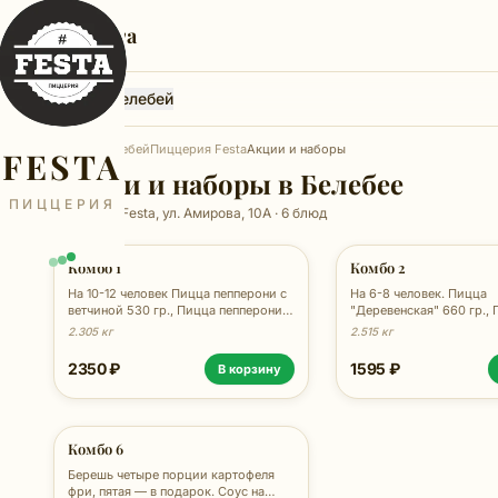
Феста
Феста, Белебей
Главная
Белебей
Пиццерия Festa
Акции и наборы
FESTA
Акции и наборы в Белебее
ПИЦЦЕРИЯ
Пиццерия Festa, ул. Амирова, 10А · 6 блюд
Комбо 1
Комбо 2
На 10-12 человек Пицца пепперони с
На 6-8 человек. Пицца
ветчиной 530 гр., Пицца пепперони с
"Деревенская" 660 гр.,
беконом 530 гр., Пицца
"Карнивара" 470 гр., Чи
2.305 кг
2.515 кг
"Деревенская" 660 гр., Картофель
8 шт., Картофель фри 20
фри большой 480/30/25/25/25 - 2
на выбор: BBQ, кисло-с
2350 ₽
1595 ₽
В корзину
порции
сырный, Сок "Добрый" 
ассортименте 1 л.
Комбо 6
Берешь четыре порции картофеля
фри, пятая — в подарок. Соус на