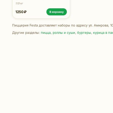
выбор: кисло-сладкий, сырный, BBQ
1.13 кг
- 5 порций.
1250 ₽
В корзину
Пиццерия Festa доставляет наборы по адресу ул. Амирова, 1
Другие разделы:
пицца
,
роллы и суши
,
бургеры
,
курица в па