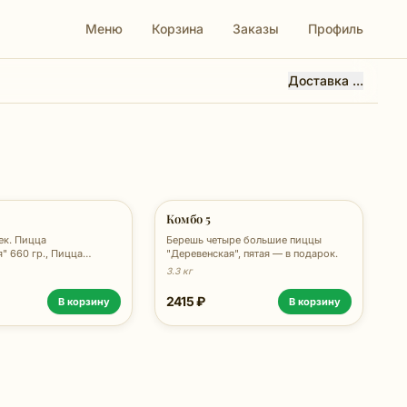
Меню
Корзина
Заказы
Профиль
Доставка ...
Комбо 5
ицца
Берешь четыре большие пиццы
" 660 гр., Пицца
"Деревенская", пятая — в подарок.
 720 гр., Ролл "Сёгун"
3.3 кг
 "Фьюжн" 140 гр., Ролл
ая 120 гр., Ролл "Чиз с
2415 ₽
В корзину
В корзину
 гр.