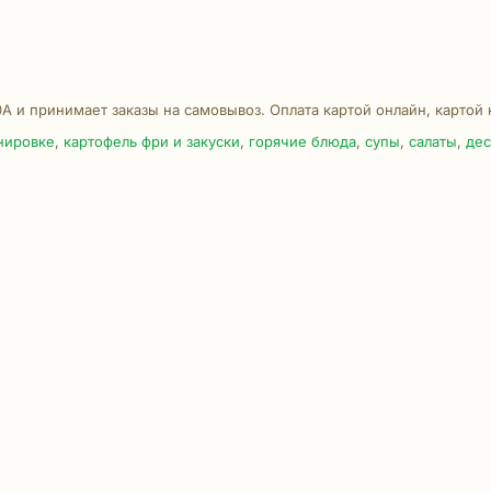
0А и принимает заказы на самовывоз. Оплата картой онлайн, картой
нировке
,
картофель фри и закуски
,
горячие блюда
,
супы
,
салаты
,
де