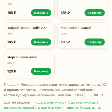
500 г
185 ₽
185 ₽
В корзину
В корзину
Добрый Лимон-Лайм 0,5л
Морс Облепиховый
500 г
300 г
185 ₽
120 ₽
В корзину
В корзину
Морс Клюквенный
300 г
120 ₽
В корзину
Пиццерия Festa доставляет напитки по адресу ул. Амирова, 10А
и принимает заказы на самовывоз. Оплата картой онлайн,
картой курьеру или наличными. Телефон +7 (800) 333-88-51.
Другие разделы:
пицца
,
роллы и суши
,
бургеры
,
курица в
панировке
,
картофель фри и закуски
,
горячие блюда
,
супы
,