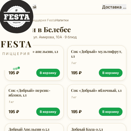
Феста, Белебей
Доставка ...
Главная
Белебей
Пиццерия Festa
Напитки
Напитки в Белебее
Пиццерия Festa, ул. Амирова, 10А · 9 блюд
FESTA
Сок «Добрый» апельсин, 1л
Сок «Добрый» мультифрут,
ПИЦЦЕРИЯ
1л
1 кг
1 кг
195 ₽
195 ₽
В корзину
В корзину
Сок «Добрый» персик-
Сок «Добрый» яблочный, 1л
яблоко, 1л
1 кг
1 кг
195 ₽
195 ₽
В корзину
В корзину
Добрый Апельсин 0,5л
Добрый Кола 0,5л