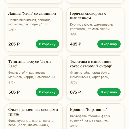
Лапша "Удон" со свининой
Горячая сковорода с
цыпленком
Лапша пшеничная, свинина,
морковь, лук, перец болг.,
Куриное филе, шампиньоны,
кунжут, соус Кимчи, соус Унаги,
картофель, томаты черри,
275 г
кинза, 270г
тортилья, лук, зелень, сливки,
340 г
340г
285 ₽
405 ₽
В корзину
В корзину
Телятина в соусе "Деми
Телятина в сливочном
Гляс"
соусе с сыром "Рокфор"
Фланк стейк, картофель,
Фланк стейк, перец болг.,
морковь, черри, шампиньоны,
шампиньоны, картофель,
рук репч., перец болг., соус
морковь, лук репч., сливки,
310 г
330 г
Деми-гляс, кинза, воздушный
соус Рокфор, кинза, 330г
рис, 310г
505 ₽
675 ₽
В корзину
В корзину
Филе цыпленка с овощами
Крошка "Картошка"
гриль
Картофель, томаты, фарш
говяжий, сыр гауда, лук
Филе куриное, листья салата,
карамелизованный, соусы тар-
перец болг., шампиньоны,
380 г