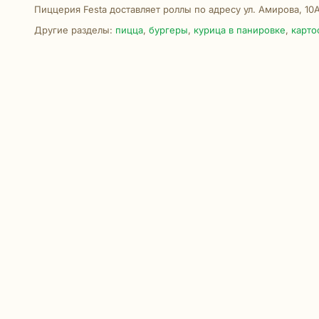
Пиццерия Festa доставляет роллы по адресу ул. Амирова, 10
Другие разделы:
пицца
,
бургеры
,
курица в панировке
,
карто