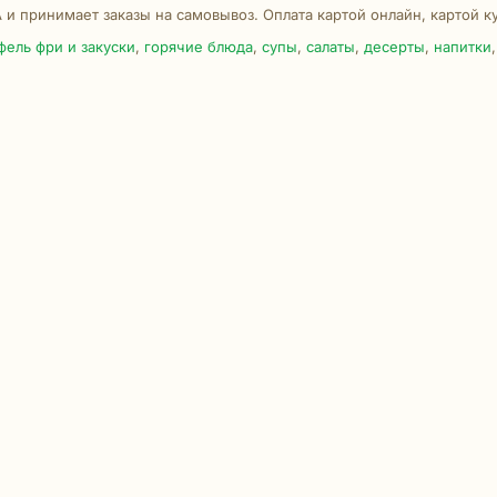
А и принимает заказы на самовывоз. Оплата картой онлайн, картой к
фель фри и закуски
,
горячие блюда
,
супы
,
салаты
,
десерты
,
напитки