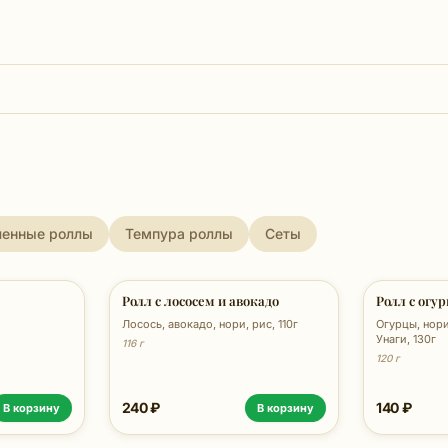
ченные роллы
Темпура роллы
Сеты
Ролл с лососем и авокадо
Ролл с огу
Лосось, авокадо, нори, рис, 110г
Огурцы, нори
Унаги, 130г
116 г
120 г
240 ₽
140 ₽
В корзину
В корзину