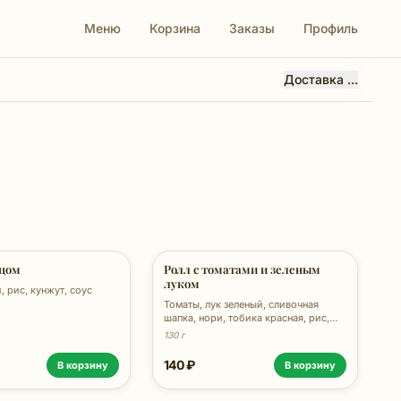
Меню
Корзина
Заказы
Профиль
Доставка ...
рцом
Ролл с томатами и зеленым
луком
, рис, кунжут, соус
Томаты, лук зеленый, сливочная
шапка, нори, тобика красная, рис,
130г
130 г
140 ₽
В корзину
В корзину