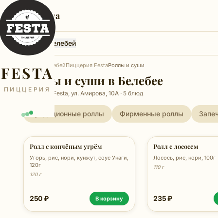
Феста
Феста, Белебей
Главная
Белебей
Пиццерия Festa
Роллы и суши
FESTA
Роллы и суши в Белебее
ПИЦЦЕРИЯ
Пиццерия Festa, ул. Амирова, 10А · 5 блюд
Традиционные роллы
Фирменные роллы
Запе
Ролл с копчёным угрём
Ролл с лососем
Угорь, рис, нори, кунжут, соус Унаги,
Лосось, рис, нори, 100г
120г
110 г
120 г
250 ₽
235 ₽
В корзину