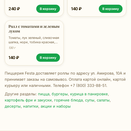
240 ₽
140 ₽
В корзину
В корзину
Ролл с томатами и зеленым
луком
Томаты, лук зеленый, сливочная
шапка, нори, тобика красная,
рис, 130г
130 г
140 ₽
В корзину
Пиццерия Festa доставляет роллы по адресу ул. Амирова, 10А и
принимает заказы на самовывоз. Оплата картой онлайн, картой
курьеру или наличными. Телефон +7 (800) 333-88-51.
Другие разделы:
пицца
,
бургеры
,
курица в панировке
,
картофель фри и закуски
,
горячие блюда
,
супы
,
салаты
,
десерты
,
напитки
,
акции и наборы