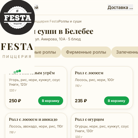
Феста, Белебей
Доставка ...
Главная
Белебей
Пиццерия Festa
Роллы и суши
Роллы и суши в Белебее
Пиццерия Festa, ул. Амирова, 10А · 5 блюд
FESTA
Традиционные роллы
Фирменные роллы
Запеченн
ПИЦЦЕРИЯ
Ролл с копчёным угрём
Ролл с лососем
Угорь, рис, нори, кунжут, соус
Лосось, рис, нори, 100г
Унаги, 120г
110 г
120 г
250 ₽
235 ₽
В корзину
В корзину
Ролл с лососем и авокадо
Ролл с огурцом
Лосось, авокадо, нори, рис, 110г
Огурцы, нори, рис, кунжут, соус
Унаги, 130г
116 г
120 г