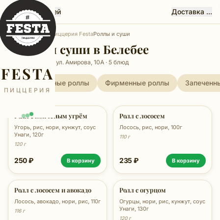
Феста, Белебей
Доставка ...
Главная
Белебей
Пиццерия Festa
Роллы и суши
Роллы и суши в Белебее
Пиццерия Festa, ул. Амирова, 10А · 5 блюд
FESTA
Традиционные роллы
Фирменные роллы
Запеченн
ПИЦЦЕРИЯ
Ролл с копчёным угрём
Ролл с лососем
Угорь, рис, нори, кунжут, соус
Лосось, рис, нори, 100г
Унаги, 120г
110 г
120 г
250 ₽
235 ₽
В корзину
В корзину
Ролл с лососем и авокадо
Ролл с огурцом
Лосось, авокадо, нори, рис, 110г
Огурцы, нори, рис, кунжут, соус
Унаги, 130г
116 г
120 г