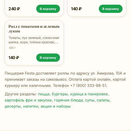
240 ₽
140 ₽
В корзину
В корзину
Ролл с томатами и зеленым
луком
Томаты, лук зеленый, сливочная
шапка, нори, тобика красная,
рис, 130г
130 г
140 ₽
В корзину
Пиццерия Festa доставляет роллы по адресу ул. Амирова, 10А и
принимает заказы на самовывоз. Оплата картой онлайн, картой
курьеру или наличными. Телефон +7 (800) 333-88-51.
Другие разделы:
пицца
,
бургеры
,
курица в панировке
,
картофель фри и закуски
,
горячие блюда
,
супы
,
салаты
,
десерты
,
напитки
,
акции и наборы